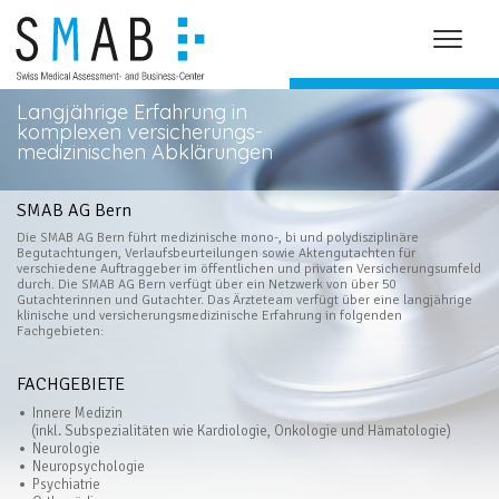
Toggle
navigat
Langjährige Erfahrung in
komplexen versicherungs-
medizinischen Abklärungen
SMAB AG Bern
Die SMAB AG Bern führt medizinische mono-, bi und polydisziplinäre
Begutachtungen, Verlaufsbeurteilungen sowie Aktengutachten für
verschiedene Auftraggeber im öffentlichen und privaten Versicherungsumfeld
durch. Die SMAB AG Bern verfügt über ein Netzwerk von über 50
Gutachterinnen und Gutachter. Das Ärzteteam verfügt über eine langjährige
klinische und versicherungsmedizinische Erfahrung in folgenden
Fachgebieten:
FACHGEBIETE
Innere Medizin
(inkl. Subspezialitäten wie Kardiologie, Onkologie und Hämatologie)
Neurologie
Neuropsychologie
Psychiatrie